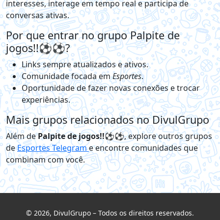
interesses, interage em tempo real e participa de
conversas ativas.
Por que entrar no grupo Palpite de
jogos!!⚽️⚽️?
Links sempre atualizados e ativos.
Comunidade focada em
Esportes
.
Oportunidade de fazer novas conexões e trocar
experiências.
Mais grupos relacionados no DivulGrupo
Além de
Palpite de jogos!!⚽️⚽️
, explore outros grupos
de
Esportes Telegram
e encontre comunidades que
combinam com você.
© 2026, DivulGrupo – Todos os direitos reservados.