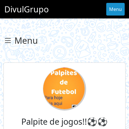
DivulGrupo
Menu
Menu
Palpite de jogos!!⚽️⚽️