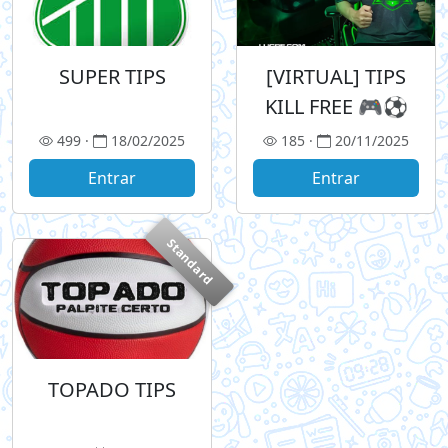
SUPER TIPS
[VIRTUAL] TIPS
KILL FREE 🎮⚽️
499 ·
18/02/2025
185 ·
20/11/2025
Entrar
Entrar
Standard
TOPADO TIPS