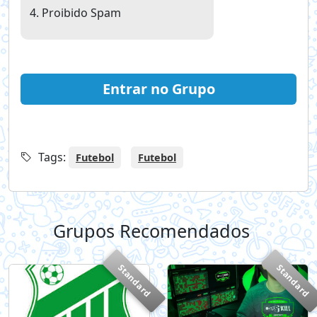
Proibido Spam
Entrar no Grupo
Tags:
Futebol
Futebol
Grupos Recomendados
+
Standard
Standard