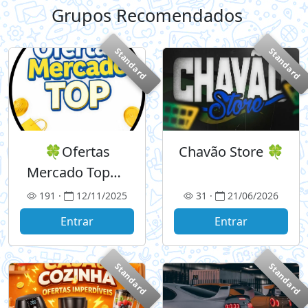
Grupos Recomendados
+
Standard
Standard
🍀Ofertas
Chavão Store 🍀
Mercado Top🛒
🛍️
191 ·
12/11/2025
31 ·
21/06/2026
Entrar
Entrar
Standard
Standard