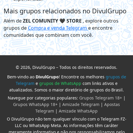
Mais grupos relacionados no DivulGrupo
Além de
ZEL COMUNITY 🖤 STORE
, explore outros
grupos de
Compra e venda Telegram
e encontre
comunidades que combinam com você.
© 2026, DivulGrupo – Todos os direitos reservados.
Bem-vindo ao
DivulGrupo
! Encontre os melhores
grupos de
Telegram
e
grupos de WhatsApp
com links ativos e
atualizados. Somos o maior diretório de grupos do Brasil.
Navegue por categorias populares:
Grupos Telegram 18+
|
Grupos WhatsApp 18+
|
Amizade Telegram
|
Apostas
Telegram
|
Amizade WhatsApp
O DivulGrupo não tem qualquer vínculo com o Telegram FZ-
LLC ou WhatsApp Meta. As informações têm caráter
meramente informativo e não nos responsabilizamos pelo