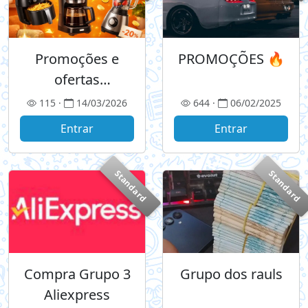
Promoções e
PROMOÇÕES 🔥
ofertas
relâmpago
115 ·
14/03/2026
644 ·
06/02/2025
shopee
Entrar
Entrar
Standard
Standard
Compra Grupo 3
Grupo dos rauls
Aliexpress