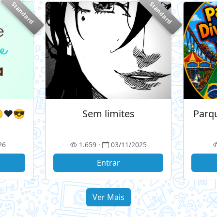
Standard
Standard
❤️😎
Sem limites
Parq
26
1.659 ·
03/11/2025
Entrar
Ver Mais