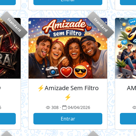
Standard
Standard
☬
⚡Amizade Sem Filtro
AM
⚡
6
308 ·
04/04/2026
Entrar