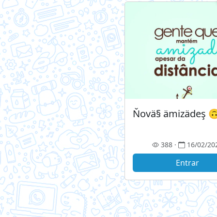
Ňovä§ ämizädeş 
388 ·
16/02/20
Entrar