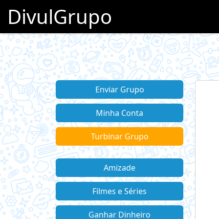
DivulGrupo
Enviar Grupo
Minha Conta
Turbinar Grupo
Amizade
Filmes e Séries
Ganhar Dinheiro