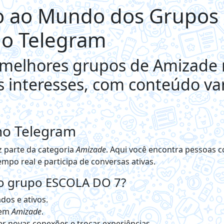
 ao Mundo dos Grupos
o Telegram
 melhores grupos de Amizade
s interesses, com conteúdo va
no Telegram
z parte da categoria
Amizade
. Aqui você encontra pessoas
empo real e participa de conversas ativas.
no grupo ESCOLA DO 7?
dos e ativos.
 em
Amizade
.
r novas conexões e trocar experiências.