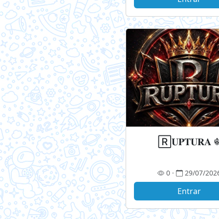
🅁𝐔𝐏𝐓𝐔𝐑𝐀 
0 ·
29/07/202
Entrar