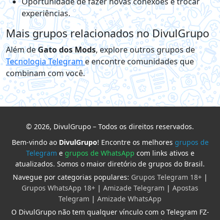
Oportunidade de fazer novas conexões e trocar
experiências.
Mais grupos relacionados no DivulGrupo
Além de
Gato dos Mods
, explore outros grupos de
Tecnologia Telegram
e encontre comunidades que
combinam com você.
© 2026, DivulGrupo – Todos os direitos reservados.
Bem-vindo ao
DivulGrupo
! Encontre os melhores
grupos de
Telegram
e
grupos de WhatsApp
com links ativos e
atualizados. Somos o maior diretório de grupos do Brasil.
Navegue por categorias populares:
Grupos Telegram 18+
|
Grupos WhatsApp 18+
|
Amizade Telegram
|
Apostas
Telegram
|
Amizade WhatsApp
O DivulGrupo não tem qualquer vínculo com o Telegram FZ-