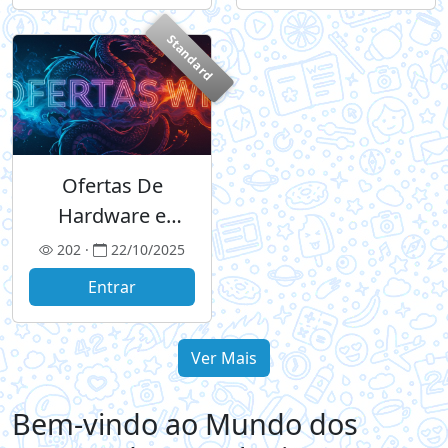
Standard
Ofertas De
Hardware e
Celulares
202 ·
22/10/2025
Entrar
Ver Mais
Bem-vindo ao Mundo dos