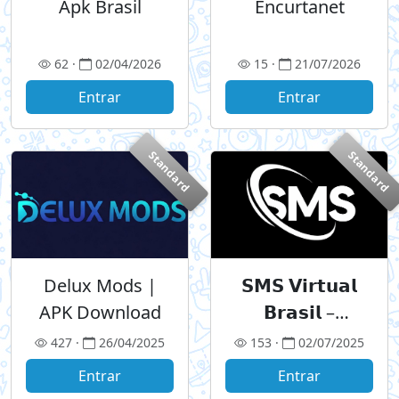
Apk Brasil
Encurtanet
62 ·
02/04/2026
15 ·
21/07/2026
Entrar
Entrar
Standard
Standard
Delux Mods |
𝗦𝗠𝗦 𝗩𝗶𝗿𝘁𝘂𝗮𝗹
APK Download
𝗕𝗿𝗮𝘀𝗶𝗹 –
𝗥𝗲𝗰𝗲𝗯𝗮 𝗖ó𝗱𝗶𝗴𝗼
427 ·
26/04/2025
153 ·
02/07/2025
𝗽𝗼𝗿 𝗧𝗲𝗹𝗲𝗴𝗿𝗮𝗺
Entrar
Entrar