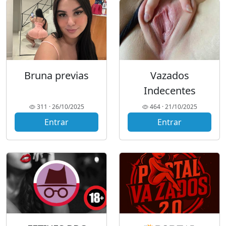
Bruna previas
Vazados
Indecentes
311 · 26/10/2025
464 · 21/10/2025
Entrar
Entrar