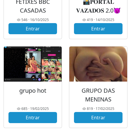
FETIXES BBC
📸𝐏𝐎𝐑𝐓𝐀𝐋
CASADAS
𝐕𝐀𝐙𝐀𝐃𝐎𝐒 2.0😈
546 · 16/10/2025
419 · 14/10/2025
Entrar
Entrar
grupo hot
GRUPO DAS
MENINAS
685 · 19/02/2025
819 · 17/02/2025
Entrar
Entrar