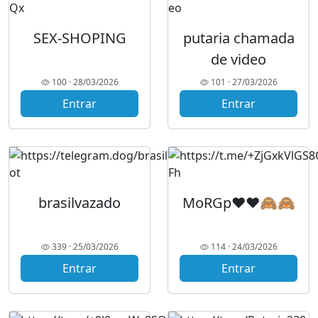
SEX-SHOPING
putaria chamada
de video
100 · 28/03/2026
101 · 27/03/2026
Entrar
Entrar
brasilvazado
MoRGp❤️❤️🙈🙈
339 · 25/03/2026
114 · 24/03/2026
Entrar
Entrar