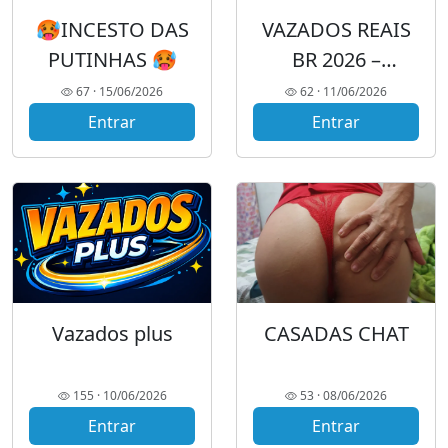
🥵INCESTO DAS
VAZADOS REAIS
PUTINHAS 🥵
BR 2026 –
ORGANIZADO E
67 · 15/06/2026
62 · 11/06/2026
EXCLUSIVO
Entrar
Entrar
Vazados plus
CASADAS CHAT
155 · 10/06/2026
53 · 08/06/2026
Entrar
Entrar