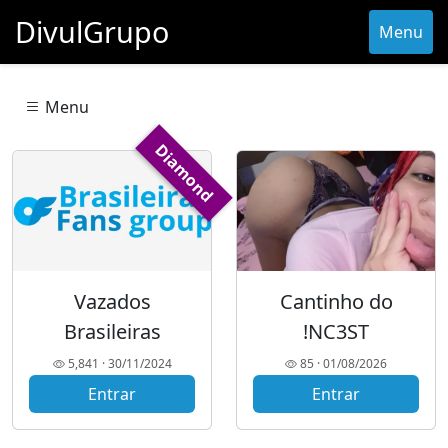
DivulGrupo
Menu
Menu
Diamond
Vazados
Cantinho do
Brasileiras
!NC3ST
5,841 · 30/11/2024
85 · 01/08/2026
Entrar
Entrar