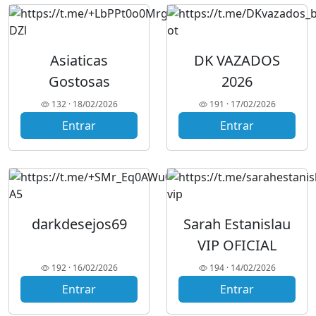
Asiaticas
DK VAZADOS
Gostosas
2026
132 · 18/02/2026
191 · 17/02/2026
Entrar
Entrar
darkdesejos69
Sarah Estanislau
VIP OFICIAL
192 · 16/02/2026
194 · 14/02/2026
Entrar
Entrar