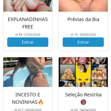
EXPLANADINHAS
Prévias da Bia
FREE
89 · 07/04/2026
74 · 06/04/2026
Entrar
Entrar
INCESTO E
Seleção Restrita
NOVINHAS🔥
🔞
417 · 06/04/2026
84 · 04/04/2026