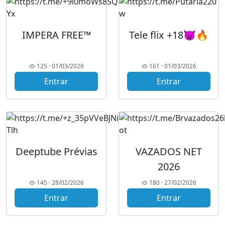
IMPERA FREE™
Tele flix +18😈🔥
125 · 01/03/2026
161 · 01/03/2026
Entrar
Entrar
Deeptube Prévias
VAZADOS NET
2026
145 · 28/02/2026
180 · 27/02/2026
Entrar
Entrar