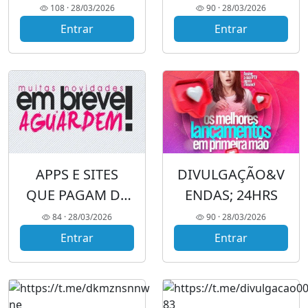
108 · 28/03/2026
90 · 28/03/2026
Entrar
Entrar
APPS E SITES
DIVULGAÇÃO&V
QUE PAGAM DE
ENDAS; 24HRS
GRAÇA
84 · 28/03/2026
90 · 28/03/2026
Entrar
Entrar