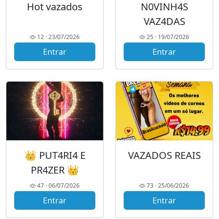
Hot vazados
N0VINH4S
VAZ4DAS
12 · 23/07/2026
25 · 19/07/2026
Entrar
Entrar
👑 PUT4RI4 E
VAZADOS REAIS
PR4ZER 👑
47 · 06/07/2026
73 · 25/06/2026
Entrar
Entrar