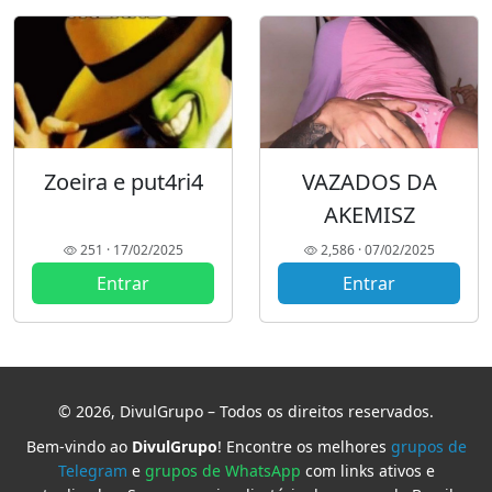
Zoeira e put4ri4
VAZADOS DA
AKEMISZ
251 · 17/02/2025
2,586 · 07/02/2025
Entrar
Entrar
© 2026, DivulGrupo – Todos os direitos reservados.
Bem-vindo ao
DivulGrupo
! Encontre os melhores
grupos de
Telegram
e
grupos de WhatsApp
com links ativos e