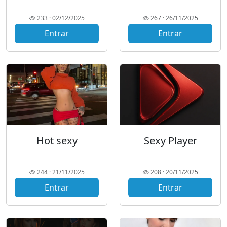
233 · 02/12/2025
267 · 26/11/2025
Entrar
Entrar
Hot sexy
Sexy Player
244 · 21/11/2025
208 · 20/11/2025
Entrar
Entrar