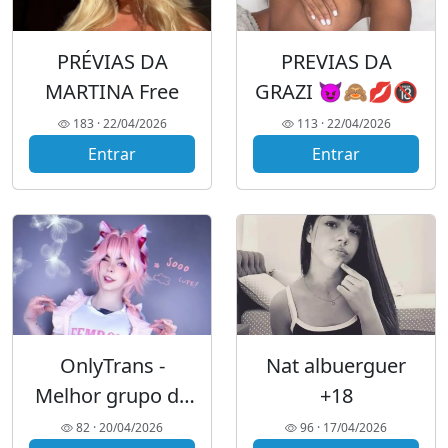
PRÉVIAS DA
PREVIAS DA
MARTINA Free
GRAZI 😈🙈💋🔞
183 · 22/04/2026
113 · 22/04/2026
Entrar
Entrar
OnlyTrans -
Nat albuerguer
Melhor grupo de
+18
videos Trans e
82 · 20/04/2026
96 · 17/04/2026