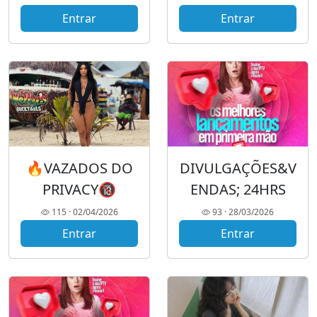
Entrar
Entrar
🔥VAZADOS DO
DIVULGAÇÕES&V
PRIVACY🔞
ENDAS; 24HRS
115 · 02/04/2026
93 · 28/03/2026
Entrar
Entrar