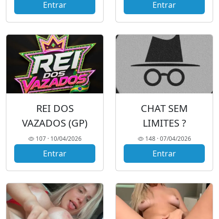
Femboy
Entrar
Entrar
REI DOS
CHAT SEM
VAZADOS (GP)
LIMITES ?
107 · 10/04/2026
148 · 07/04/2026
Entrar
Entrar