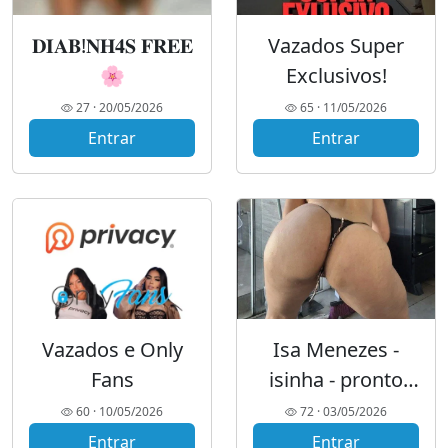
𝐃𝐈𝐀𝐁!𝐍𝐇𝟒𝐒 𝐅𝐑𝐄𝐄
Vazados Super
🌸
Exclusivos!
27 · 20/05/2026
65 · 11/05/2026
Entrar
Entrar
Vazados e Only
Isa Menezes -
Fans
isinha - pronto
mostreii
60 · 10/05/2026
72 · 03/05/2026
Entrar
Entrar