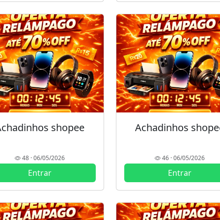
Achadinhos shopee
Achadinhos shope
48 · 06/05/2026
46 · 06/05/2026
Entrar
Entrar