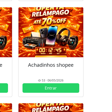
e
Achadinhos shopee
53 · 06/05/2026
Entrar