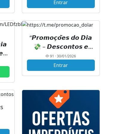
Entrar
“𝙋𝙧𝙤𝙢𝙤𝙘̧𝙤̃𝙚𝙨 𝙙𝙤 𝘿𝙞𝙖
𝙞𝙖
💸 – 𝘿𝙚𝙨𝙘𝙤𝙣𝙩𝙤𝙨 𝙚
𝙚
𝙊𝙛𝙚𝙧𝙩𝙖𝙨”
91 · 30/01/2026
Entrar
os