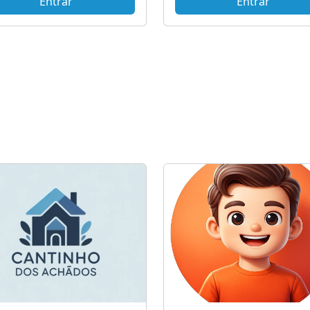
Entrar
Entrar