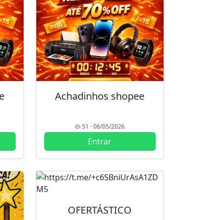
e
Achadinhos shopee
51 · 06/05/2026
Entrar
OFERTÁSTICO