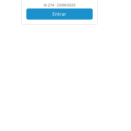
274 · 23/09/2025
Entrar