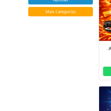
Mais Categorias