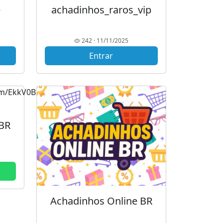
e
achadinhos_raros_vip
242 · 11/11/2025
Entrar
 BR
Achadinhos Online BR