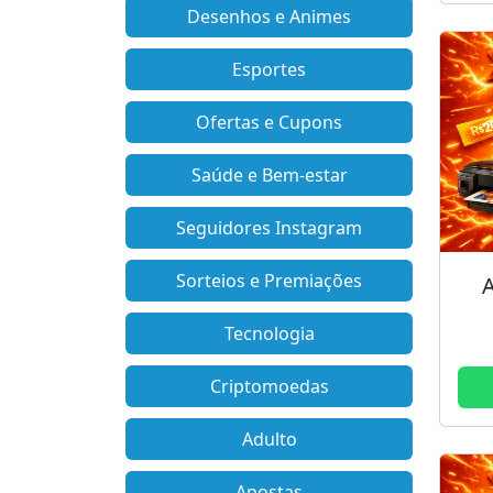
Desenhos e Animes
Esportes
Ofertas e Cupons
Saúde e Bem-estar
Seguidores Instagram
Sorteios e Premiações
Tecnologia
Criptomoedas
Adulto
Apostas