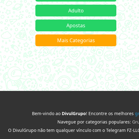
Adulto
Apostas
Mais Categorias
Bem-vindo ao
DivulGrupo
! Encontre os melhores
g
Navegue por categorias populares:
Gr
O DivulGrupo não tem qualquer vínculo com o Telegram FZ-LL