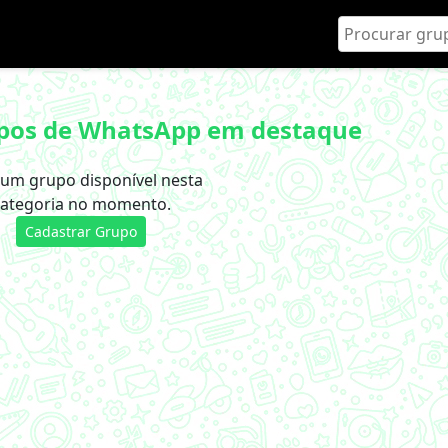
pos de WhatsApp em destaque
um grupo disponível nesta
categoria no momento.
Cadastrar Grupo