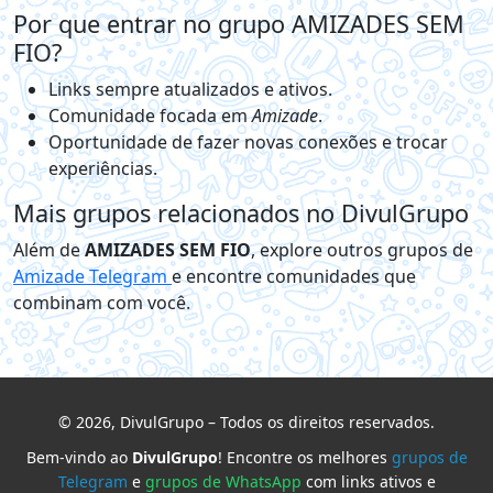
Por que entrar no grupo AMIZADES SEM
FIO?
Links sempre atualizados e ativos.
Comunidade focada em
Amizade
.
Oportunidade de fazer novas conexões e trocar
experiências.
Mais grupos relacionados no DivulGrupo
Além de
AMIZADES SEM FIO
, explore outros grupos de
Amizade Telegram
e encontre comunidades que
combinam com você.
© 2026, DivulGrupo – Todos os direitos reservados.
Bem-vindo ao
DivulGrupo
! Encontre os melhores
grupos de
Telegram
e
grupos de WhatsApp
com links ativos e