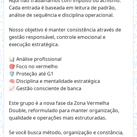
Aqui não trabalhamos com impulso ou achismo.
Cada entrada é baseada em leitura de padrão,
análise de sequência e disciplina operacional.
Nosso objetivo é manter consistência através de
gestão responsável, controle emocional e
execução estratégica.
📊 Análise profissional
🎯 Foco no vermelho
🛡 Proteção até G1
🧠 Disciplina e mentalidade estratégica
📈 Gestão consciente de banca
Este grupo é a nova fase da Zona Vermelha
Double, reformulado para manter organização,
qualidade e operações mais estruturadas.
Se você busca método, organização e constância,