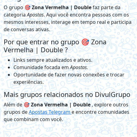
O grupo
🎯 Zona Vermelha | Double
faz parte da
categoria
Apostas
. Aqui você encontra pessoas com os
mesmos interesses, interage em tempo real e participa
de conversas ativas.
Por que entrar no grupo 🎯 Zona
Vermelha | Double ?
Links sempre atualizados e ativos.
Comunidade focada em
Apostas
.
Oportunidade de fazer novas conexões e trocar
experiências.
Mais grupos relacionados no DivulGrupo
Além de
🎯 Zona Vermelha | Double
, explore outros
grupos de
Apostas Telegram
e encontre comunidades
que combinam com você.