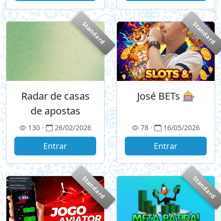
Standard
Standard
Radar de casas
José BETs 🎰
de apostas
130 ·
26/02/2026
78 ·
16/05/2026
Entrar
Entrar
Standard
Standard