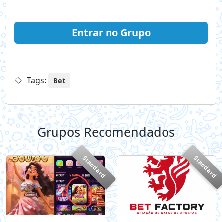
Entrar no Grupo
Tags:
Bet
Grupos Recomendados
+
Standard
Standard