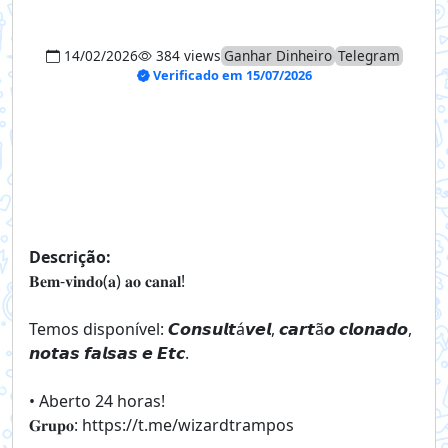
14/02/2026
384 views
Ganhar Dinheiro
Telegram
Verificado em 15/07/2026
Descrição:
𝐁𝐞𝐦-𝐯𝐢𝐧𝐝𝐨(𝐚) 𝐚𝐨 𝐜𝐚𝐧𝐚𝐥!
Temos disponível: 𝘾𝙤𝙣𝙨𝙪𝙡𝙩á𝙫𝙚𝙡, 𝙘𝙖𝙧𝙩ã𝙤 𝙘𝙡𝙤𝙣𝙖𝙙𝙤,
𝙣𝙤𝙩𝙖𝙨 𝙛𝙖𝙡𝙨𝙖𝙨 𝙚 𝙀𝙩𝙘.
• Aberto 24 horas!
𝐆𝐫𝐮𝐩𝐨: https://t.me/wizardtrampos