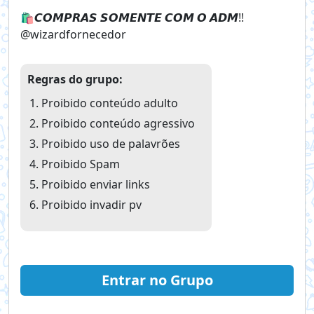
🛍️𝘾𝙊𝙈𝙋𝙍𝘼𝙎 𝙎𝙊𝙈𝙀𝙉𝙏𝙀 𝘾𝙊𝙈 𝙊 𝘼𝘿𝙈!!
@wizardfornecedor
Regras do grupo:
Proibido conteúdo adulto
Proibido conteúdo agressivo
Proibido uso de palavrões
Proibido Spam
Proibido enviar links
Proibido invadir pv
Entrar no Grupo