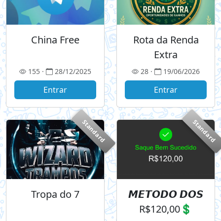
China Free
Rota da Renda
Extra
155 ·
28/12/2025
28 ·
19/06/2026
Entrar
Entrar
Standard
Standard
Tropa do 7
𝙈𝙀𝙏𝙊𝘿𝙊 𝘿𝙊𝙎
R$120,00💲