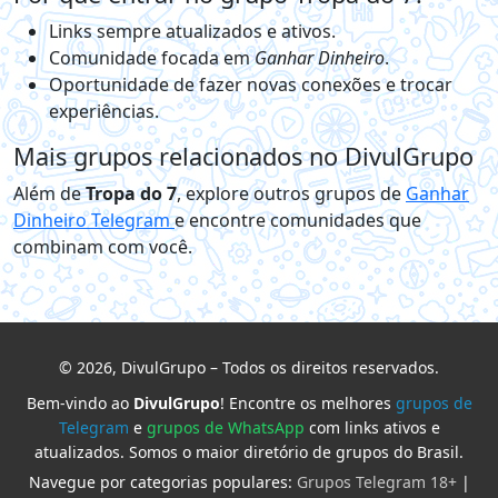
Links sempre atualizados e ativos.
Comunidade focada em
Ganhar Dinheiro
.
Oportunidade de fazer novas conexões e trocar
experiências.
Mais grupos relacionados no DivulGrupo
Além de
Tropa do 7
, explore outros grupos de
Ganhar
Dinheiro Telegram
e encontre comunidades que
combinam com você.
© 2026, DivulGrupo – Todos os direitos reservados.
Bem-vindo ao
DivulGrupo
! Encontre os melhores
grupos de
Telegram
e
grupos de WhatsApp
com links ativos e
atualizados. Somos o maior diretório de grupos do Brasil.
Navegue por categorias populares:
Grupos Telegram 18+
|