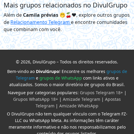
Mais grupos relacionados no DivulGrupo
Além de
Camila prévias 🤭🍒❤️
, explore outros grupos
de
Relacionamento Telegram
e encontre comunidades
que combinam com você.
© 2026, DivulGrupo – Todos os direitos reservados.
Bem-vindo ao
DivulGrupo
! Encontre os melhores
grupos de
Telegram
e
grupos de WhatsApp
com links ativos e
atualizados. Somos o maior diretório de grupos do Brasil.
Navegue por categorias populares:
Grupos Telegram 18+
|
Grupos WhatsApp 18+
|
Amizade Telegram
|
Apostas
Telegram
|
Amizade WhatsApp
O DivulGrupo não tem qualquer vínculo com o Telegram FZ-
LLC ou WhatsApp Meta. As informações têm caráter
meramente informativo e não nos responsabilizamos pelo
conteúdo dos grupos listados.