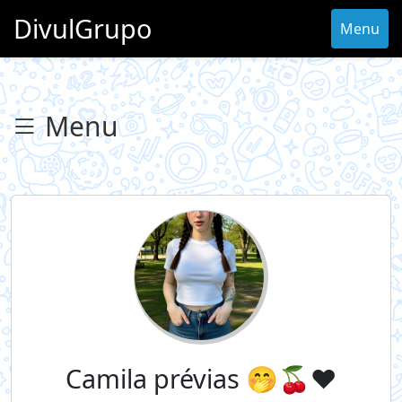
DivulGrupo
Menu
Menu
Camila prévias 🤭🍒❤️