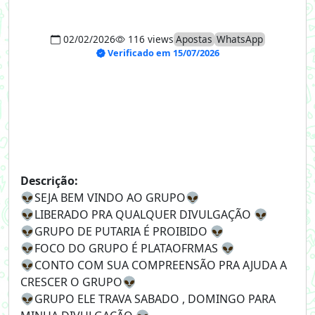
02/02/2026
116 views
Apostas
WhatsApp
Verificado em 15/07/2026
Descrição:
👽SEJA BEM VINDO AO GRUPO👽
👽LIBERADO PRA QUALQUER DIVULGAÇÃO 👽
👽GRUPO DE PUTARIA É PROIBIDO 👽
👽FOCO DO GRUPO É PLATAOFRMAS 👽
👽CONTO COM SUA COMPREENSÃO PRA AJUDA A
CRESCER O GRUPO👽
👽GRUPO ELE TRAVA SABADO , DOMINGO PARA