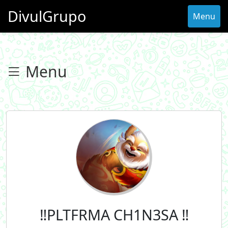
DivulGrupo
Menu
Menu
‼️PLTFRMA CH1N3SA ‼️