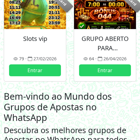
Slots vip
GRUPO ABERTO
PARA
DIVULGAÇÃO
79 ·
27/02/2026
64 ·
26/04/2026
Entrar
Entrar
Bem-vindo ao Mundo dos
Grupos de Apostas no
WhatsApp
Descubra os melhores grupos de
Apostas no WhatsApp para todos