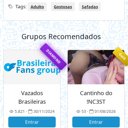
Tags:
Adulto
Gostosas
Safadas
Grupos Recomendados
+
DIAMOND
Gold
Vazados
Cantinho do
Brasileiras
!NC3ST
5.821 ·
30/11/2024
53 ·
01/08/2026
Entrar
Entrar