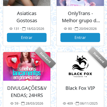
Asiaticas
OnlyTrans -
Gostosas
Melhor grupo de
videos Trans e
131 ·
18/02/2026
80 ·
20/04/2026
Femboy
Entrar
Entrar
Standard
Standard
DIVULGAÇÕES&V
Black Fox VIP
ENDAS; 24HRS
59 ·
28/03/2026
409 ·
06/11/2025