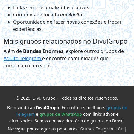
Links sempre atualizados e ativos.
Comunidade focada em
Adulto
.
Oportunidade de fazer novas conexões e trocar
experiências.
Mais grupos relacionados no DivulGrupo
Além de
Bundas Enormes
, explore outros grupos de
Adulto Telegram
e encontre comunidades que
combinam com você.
© 2026, DivulGrupo – Todos os direitos reservados.
Bem-vindo ao
DivulGrupo
! Encontre os melhores
grupos de
Telegram
e
grupos de WhatsApp
com links ativos e
atualizados. Somos o maior diretório de grupos do Brasil.
Navegue por categorias populares:
Grupos Telegram 18+
|