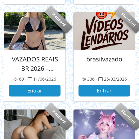
Standard
Standard
VAZADOS REAIS
brasilvazado
BR 2026 –
ORGANIZADO E
60 ·
11/06/2026
336 ·
25/03/2026
EXCLUSIVO
Entrar
Entrar
Standard
Standard