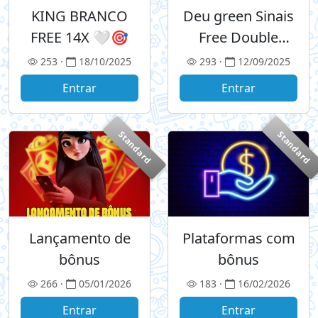
KING BRANCO
Deu green Sinais
FREE 14X 🤍🎯
Free Double
Blazer
253 ·
18/10/2025
293 ·
12/09/2025
Entrar
Entrar
Standard
Standard
Lançamento de
Plataformas com
bônus
bônus
266 ·
05/01/2026
183 ·
16/02/2026
Entrar
Entrar