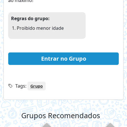
ao máximo!
Regras do grupo:
Proibido menor idade
Entrar no Grupo
Tags:
Grupo
Grupos Recomendados
+