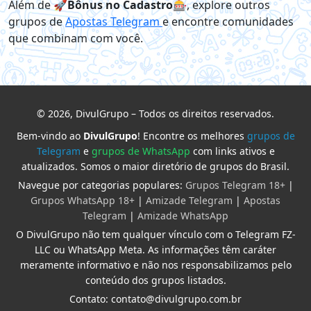
Além de
🚀Bônus no Cadastro🎰
, explore outros
grupos de
Apostas Telegram
e encontre comunidades
que combinam com você.
© 2026, DivulGrupo – Todos os direitos reservados.
Bem-vindo ao
DivulGrupo
! Encontre os melhores
grupos de
Telegram
e
grupos de WhatsApp
com links ativos e
atualizados. Somos o maior diretório de grupos do Brasil.
Navegue por categorias populares:
Grupos Telegram 18+
|
Grupos WhatsApp 18+
|
Amizade Telegram
|
Apostas
Telegram
|
Amizade WhatsApp
O DivulGrupo não tem qualquer vínculo com o Telegram FZ-
LLC ou WhatsApp Meta. As informações têm caráter
meramente informativo e não nos responsabilizamos pelo
conteúdo dos grupos listados.
Contato: contato@divulgrupo.com.br