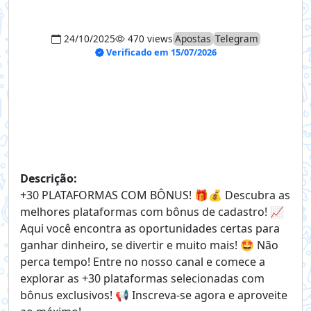
24/10/2025
470 views
Apostas
Telegram
Verificado em 15/07/2026
Descrição:
+30 PLATAFORMAS COM BÔNUS! 🎁💰 Descubra as
melhores plataformas com bônus de cadastro! 📈
Aqui você encontra as oportunidades certas para
ganhar dinheiro, se divertir e muito mais! 🤩 Não
perca tempo! Entre no nosso canal e comece a
explorar as +30 plataformas selecionadas com
bônus exclusivos! 📢 Inscreva-se agora e aproveite