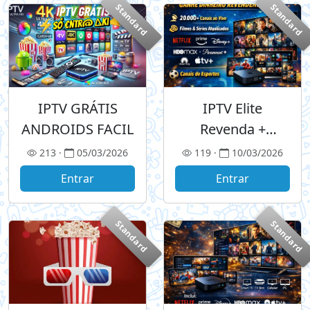
Standard
Standard
IPTV GRÁTIS
IPTV Elite
ANDROIDS FACIL
Revenda +
Streamings
213 ·
05/03/2026
119 ·
10/03/2026
Entrar
Entrar
Standard
Standard