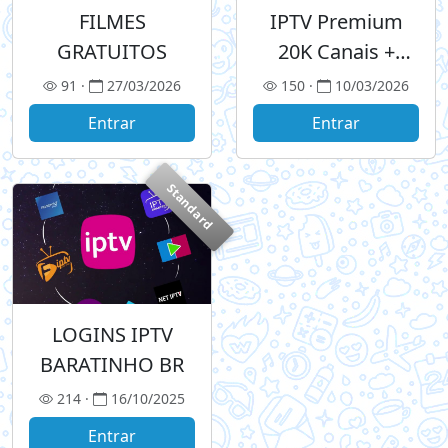
FILMES
IPTV Premium
GRATUITOS
20K Canais +
Streamings
91 ·
27/03/2026
150 ·
10/03/2026
Entrar
Entrar
Standard
LOGINS IPTV
BARATINHO BR
214 ·
16/10/2025
Entrar