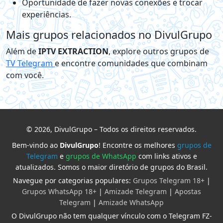
Oportunidade de fazer novas conexões e trocar
experiências.
Mais grupos relacionados no DivulGrupo
Além de
IPTV EXTRACTION
, explore outros grupos de
TV Telegram
e encontre comunidades que combinam
com você.
© 2026, DivulGrupo – Todos os direitos reservados.
Bem-vindo ao
DivulGrupo
! Encontre os melhores
grupos de
Telegram
e
grupos de WhatsApp
com links ativos e
atualizados. Somos o maior diretório de grupos do Brasil.
Navegue por categorias populares:
Grupos Telegram 18+
|
Grupos WhatsApp 18+
|
Amizade Telegram
|
Apostas
Telegram
|
Amizade WhatsApp
O DivulGrupo não tem qualquer vínculo com o Telegram FZ-