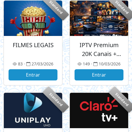
Standard
Standard
FILMES LEGAIS
IPTV Premium
20K Canais +
Streamings
83 ·
27/03/2026
149 ·
10/03/2026
Entrar
Entrar
Standard
Standard