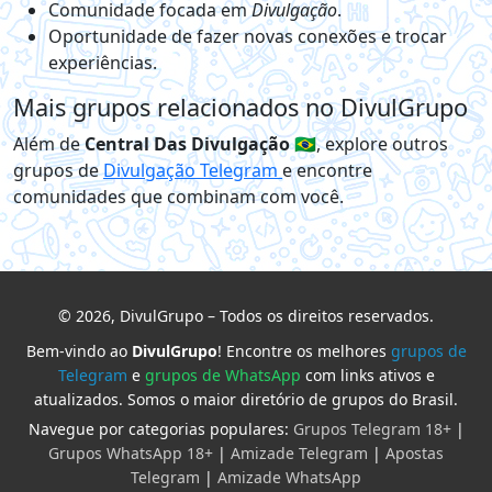
Comunidade focada em
Divulgação
.
Oportunidade de fazer novas conexões e trocar
experiências.
Mais grupos relacionados no DivulGrupo
Além de
Central Das Divulgação 🇧🇷
, explore outros
grupos de
Divulgação Telegram
e encontre
comunidades que combinam com você.
© 2026, DivulGrupo – Todos os direitos reservados.
Bem-vindo ao
DivulGrupo
! Encontre os melhores
grupos de
Telegram
e
grupos de WhatsApp
com links ativos e
atualizados. Somos o maior diretório de grupos do Brasil.
Navegue por categorias populares:
Grupos Telegram 18+
|
Grupos WhatsApp 18+
|
Amizade Telegram
|
Apostas
Telegram
|
Amizade WhatsApp