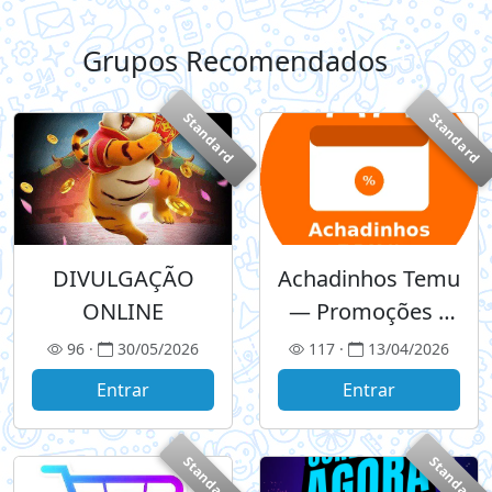
Grupos Recomendados
+
Standard
Standard
DIVULGAÇÃO
Achadinhos Temu
ONLINE
— Promoções e
Achados
96 ·
30/05/2026
117 ·
13/04/2026
Entrar
Entrar
Standard
Standard