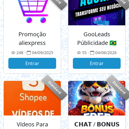
Promoção
GooLeads
aliexpress
Públicidade 🇧🇷
248 ·
04/09/2025
55 ·
04/06/2026
Entrar
Entrar
Standard
Standard
Vídeos Para
𝗖𝗛𝗔𝗧 / 𝗕𝗢𝗡𝗨𝗦