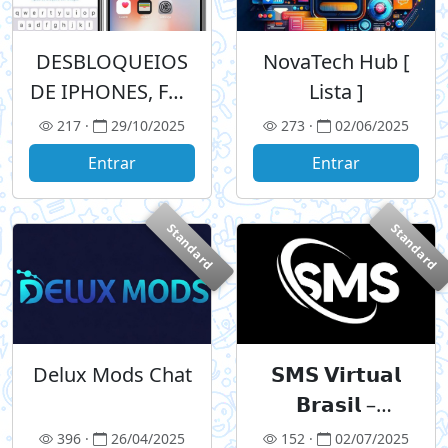
DESBLOQUEIOS
NovaTech Hub [
DE IPHONES, FRP,
Lista ]
PAYJOY, MDM, É
217 ·
29/10/2025
273 ·
02/06/2025
ALUGUEIS DE
Entrar
Entrar
BOX
Standard
Standard
Delux Mods Chat
𝗦𝗠𝗦 𝗩𝗶𝗿𝘁𝘂𝗮𝗹
𝗕𝗿𝗮𝘀𝗶𝗹 –
𝗥𝗲𝗰𝗲𝗯𝗮 𝗖ó𝗱𝗶𝗴𝗼
396 ·
26/04/2025
152 ·
02/07/2025