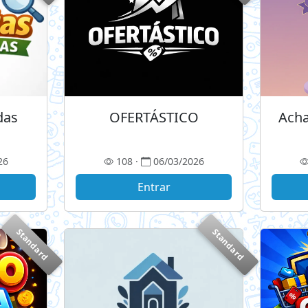
das
OFERTÁSTICO
Ach
26
108 ·
06/03/2026
Entrar
Standard
Standard