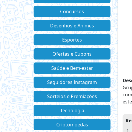
Concursos
Desenhos e Animes
Esportes
Ofertas e Cupons
Saúde e Bem-estar
Des
Seguidores Instagram
Grup
com
Sorteios e Premiações
este
Tecnologia
Re
Criptomoedas