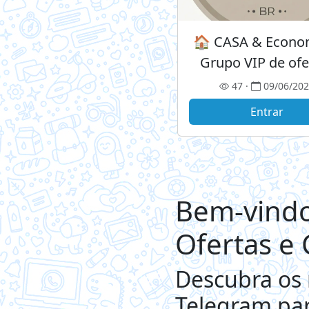
🏠 CASA & Econo
Grupo VIP de ofe
47 ·
09/06/20
Entrar
Bem-vindo
Ofertas e
Descubra os 
Telegram par