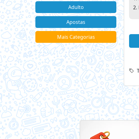
Adulto
Apostas
Mais Categorias
T