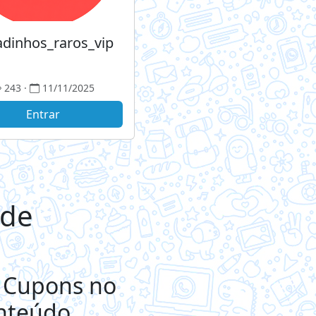
adinhos_raros_vip
243 ·
11/11/2025
Entrar
 de
e Cupons no
onteúdo