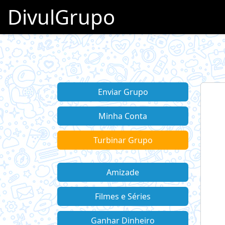
DivulGrupo
Enviar Grupo
Minha Conta
Turbinar Grupo
Amizade
Filmes e Séries
Ganhar Dinheiro