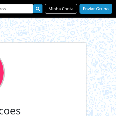
Minha Conta
Enviar Grupo
coes