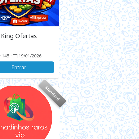
King Ofertas
145 ·
19/01/2026
Entrar
Standard