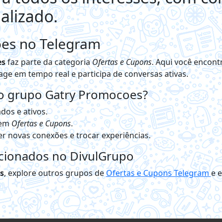
alizado.
es no Telegram
es
faz parte da categoria
Ofertas e Cupons
. Aqui você encon
ge em tempo real e participa de conversas ativas.
no grupo Gatry Promocoes?
dos e ativos.
 em
Ofertas e Cupons
.
r novas conexões e trocar experiências.
acionados no DivulGrupo
s
, explore outros grupos de
Ofertas e Cupons Telegram
e 