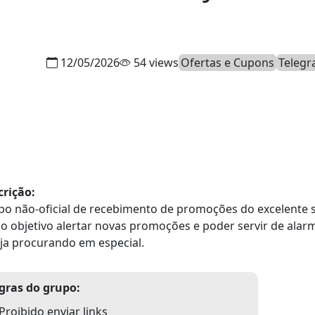
12/05/2026
54 views
Ofertas e Cupons
Teleg
crição:
o não-oficial de recebimento de promoções do excelente si
o objetivo alertar novas promoções e poder servir de ala
ja procurando em especial.
gras do grupo:
Proibido enviar links