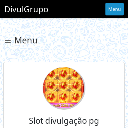
DivulGrupo
Menu
Menu
Slot divulgação pg