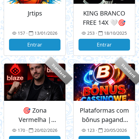
Jrtips
KING BRANCO
FREE 14X 🤍🎯
157 ·
13/01/2026
253 ·
18/10/2025
Entrar
Entrar
Standard
Standard
🎯 Zona
Plataformas com
Vermelha |
bônus pagando
Double
free / Bônus
170 ·
20/02/2026
123 ·
20/05/2026
CassinoWE