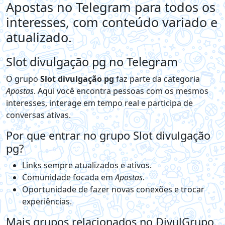
Apostas no Telegram para todos os
interesses, com conteúdo variado e
atualizado.
Slot divulgação pg no Telegram
O grupo
Slot divulgação pg
faz parte da categoria
Apostas
. Aqui você encontra pessoas com os mesmos
interesses, interage em tempo real e participa de
conversas ativas.
Por que entrar no grupo Slot divulgação
pg?
Links sempre atualizados e ativos.
Comunidade focada em
Apostas
.
Oportunidade de fazer novas conexões e trocar
experiências.
Mais grupos relacionados no DivulGrupo