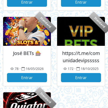
Entrar
Entrar
Standard
Standard
José BETs 🎰
https://t.me/com
unidadevipsssss
78 ·
16/05/2026
172 ·
18/10/2025
Entrar
Entrar
Standard