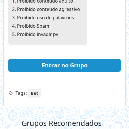
Proibido conteúdo adulto
Proibido conteúdo agressivo
Proibido uso de palavrões
Proibido Spam
Proibido invadir pv
Entrar no Grupo
Tags:
Bet
Grupos Recomendados
+