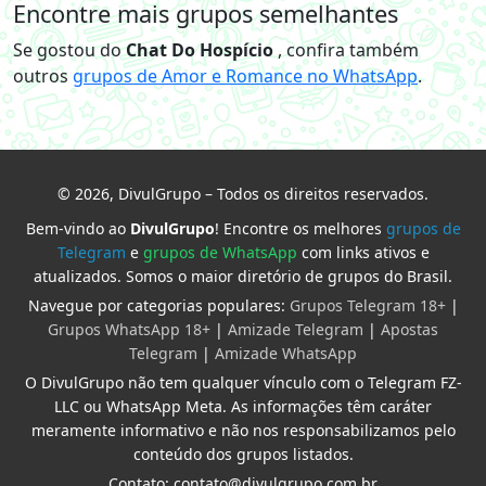
Encontre mais grupos semelhantes
Se gostou do
Chat Do Hospício
, confira também
outros
grupos de Amor e Romance no WhatsApp
.
© 2026, DivulGrupo – Todos os direitos reservados.
Bem-vindo ao
DivulGrupo
! Encontre os melhores
grupos de
Telegram
e
grupos de WhatsApp
com links ativos e
atualizados. Somos o maior diretório de grupos do Brasil.
Navegue por categorias populares:
Grupos Telegram 18+
|
Grupos WhatsApp 18+
|
Amizade Telegram
|
Apostas
Telegram
|
Amizade WhatsApp
O DivulGrupo não tem qualquer vínculo com o Telegram FZ-
LLC ou WhatsApp Meta. As informações têm caráter
meramente informativo e não nos responsabilizamos pelo
conteúdo dos grupos listados.
Contato: contato@divulgrupo.com.br