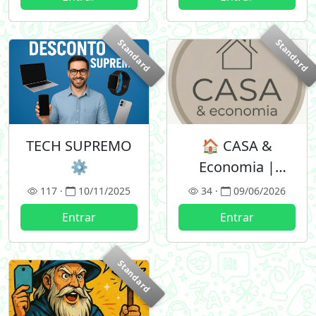
Standard
Standard
TECH SUPREMO
🏠 CASA &
⚙️
Economia |
Grupo VIP de
117 ·
10/11/2025
34 ·
09/06/2026
ofertas
Entrar
Entrar
Standard