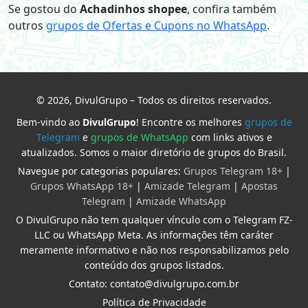
Se gostou do
Achadinhos shopee
, confira também
outros
grupos de Ofertas e Cupons no WhatsApp
.
© 2026, DivulGrupo – Todos os direitos reservados.
Bem-vindo ao
DivulGrupo
! Encontre os melhores
grupos de
Telegram
e
grupos de WhatsApp
com links ativos e
atualizados. Somos o maior diretório de grupos do Brasil.
Navegue por categorias populares:
Grupos Telegram 18+
|
Grupos WhatsApp 18+
|
Amizade Telegram
|
Apostas
Telegram
|
Amizade WhatsApp
O DivulGrupo não tem qualquer vínculo com o Telegram FZ-
LLC ou WhatsApp Meta. As informações têm caráter
meramente informativo e não nos responsabilizamos pelo
conteúdo dos grupos listados.
Contato: contato@divulgrupo.com.br
Política de Privacidade