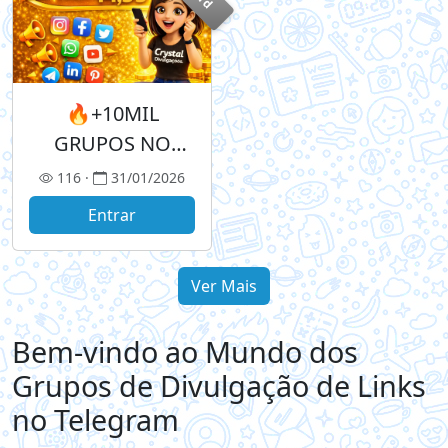
🔥+10MIL
GRUPOS NO
WHATS APENAS
116 ·
31/01/2026
14,99🔥
Entrar
Ver Mais
Bem-vindo ao Mundo dos
Grupos de Divulgação de Links
no Telegram