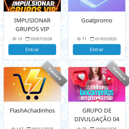
IMPUSIONAR
Goatpromo
GRUPOS VIP
10 ·
03/07/2026
71 ·
01/03/2026
Entrar
Entrar
Standard
Standard
FlashAchadinhos
GRUPO DE
DIVULGAÇÃO 04
147 ·
08/12/2025
75 ·
10/04/2026