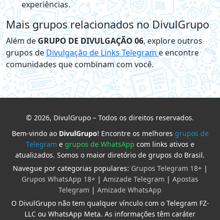
experiências.
Mais grupos relacionados no DivulGrupo
Além de
GRUPO DE DIVULGAÇÃO 06
, explore outros
grupos de
Divulgação de Links Telegram
e encontre
comunidades que combinam com você.
© 2026, DivulGrupo – Todos os direitos reservados.
Bem-vindo ao
DivulGrupo
! Encontre os melhores
grupos de
Telegram
e
grupos de WhatsApp
com links ativos e
atualizados. Somos o maior diretório de grupos do Brasil.
Navegue por categorias populares:
Grupos Telegram 18+
|
Grupos WhatsApp 18+
|
Amizade Telegram
|
Apostas
Telegram
|
Amizade WhatsApp
O DivulGrupo não tem qualquer vínculo com o Telegram FZ-
LLC ou WhatsApp Meta. As informações têm caráter