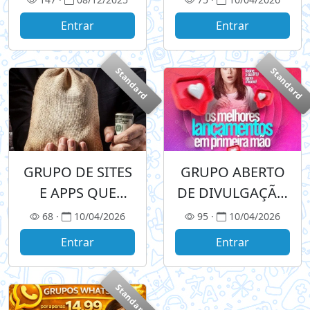
Entrar
Entrar
Standard
Standard
GRUPO DE SITES
GRUPO ABERTO
E APPS QUE
DE DIVULGAÇÃO
PAGAM NO FREE
DE LINKS
68 ·
10/04/2026
95 ·
10/04/2026
Entrar
Entrar
Standard