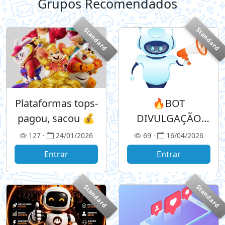
Grupos Recomendados
+
Standard
Standard
Plataformas tops-
🔥BOT
pagou, sacou 💰
DIVULGAÇÃO
AUTOMÁTICA🔥
127 ·
24/01/2026
69 ·
16/04/2026
Entrar
Entrar
Standard
Standard