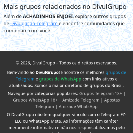
Mais grupos relacionados no DivulGrupo
Além de
ACHADINHOS ENJOEI
, explore outros grupos
de
Divulgação Telegram
e encontre comunidades que
combinam com você.
© 2026, DivulGrupo – Todos os direitos reservados.
Bem-vindo ao
DivulGrupo
! Encontre os melhores
grupos de
Telegram
e
grupos de WhatsApp
com links ativos e
atualizados. Somos o maior diretório de grupos do Brasil.
Navegue por categorias populares:
Grupos Telegram 18+
|
Grupos WhatsApp 18+
|
Amizade Telegram
|
Apostas
Telegram
|
Amizade WhatsApp
O DivulGrupo não tem qualquer vínculo com o Telegram FZ-
LLC ou WhatsApp Meta. As informações têm caráter
meramente informativo e não nos responsabilizamos pelo