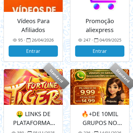
Vídeos Para
Promoção
Afiliados
aliexpress
95 ·
26/04/2026
247 ·
04/09/2025
Entrar
Entrar
Standard
Standard
🤑 LINKS DE
🔥+DE 10MIL
PLATAFORMAS
GRUPOS NO
🤑
WHATS APENAS
380 ·
05/11/2025
236 ·
14/01/2026