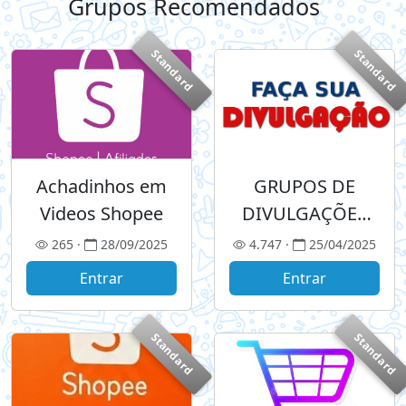
Grupos Recomendados
+
Standard
Standard
Achadinhos em
GRUPOS DE
Videos Shopee
DIVULGAÇÕES
NO TELEGRAM
265 ·
28/09/2025
4.747 ·
25/04/2025
Entrar
Entrar
Standard
Standard