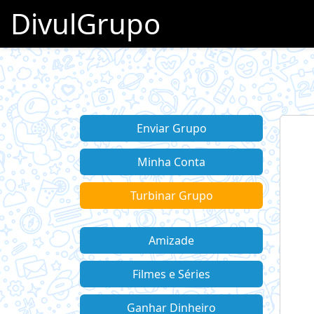
DivulGrupo
Enviar Grupo
Minha Conta
Turbinar Grupo
Amizade
Filmes e Séries
Ganhar Dinheiro