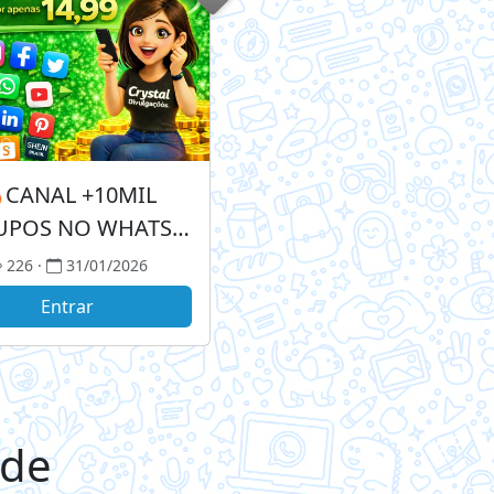
CANAL +10MIL
UPOS NO WHATS
PENAS 14,99🔥
226 ·
31/01/2026
Entrar
 de