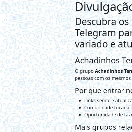
Divulgaçã
Descubra os 
Telegram par
variado e atu
Achadinhos Te
O grupo
Achadinhos Te
pessoas com os mesmos in
Por que entrar 
Links sempre atualiza
Comunidade focada
Oportunidade de faze
Mais grupos rel