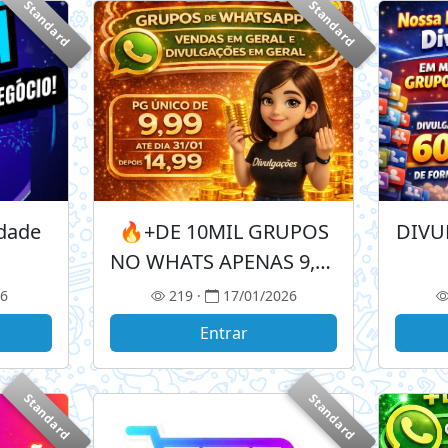
Standard
Standard
idade
🔥+DE 10MIL GRUPOS
DIVU
NO WHATS APENAS 9,99
🔥
26
219 ·
17/01/2026
Entrar
Standard
Standard