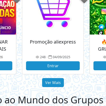
NAR
Promoção aliexpress

AIS
GR
A
26
248 ·
04/09/2025
Entrar
Ver Mais
 ao Mundo dos Grupos