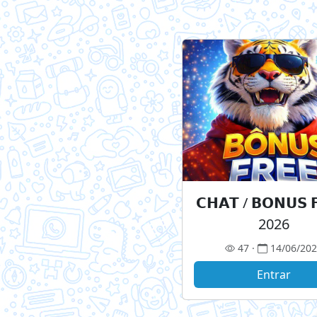
𝗖𝗛𝗔𝗧 / 𝗕𝗢𝗡𝗨𝗦 
2026
47 ·
14/06/20
Entrar