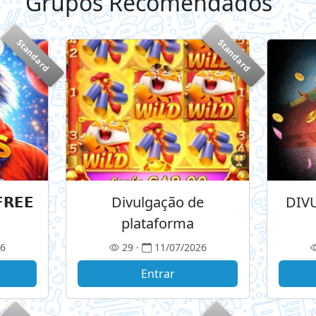
Grupos Recomendados
+
Standard
Standard
𝗥𝗘𝗘
Divulgação de
DIV
plataforma
26
29 ·
11/07/2026
Entrar