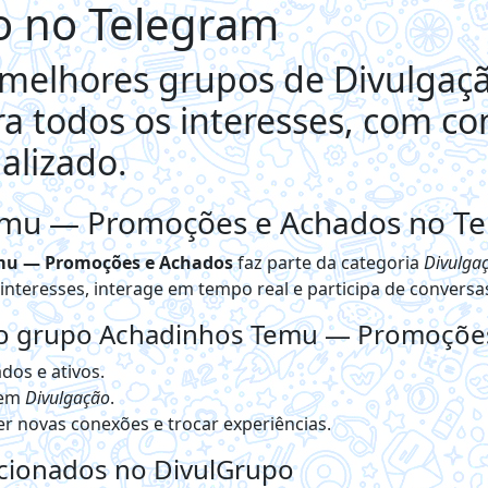
o no Telegram
melhores grupos de Divulgaç
a todos os interesses, com c
alizado.
mu — Promoções e Achados no T
mu — Promoções e Achados
faz parte da categoria
Divulga
teresses, interage em tempo real e participa de conversas
no grupo Achadinhos Temu — Promoçõe
dos e ativos.
 em
Divulgação
.
r novas conexões e trocar experiências.
acionados no DivulGrupo