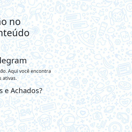
ão no
onteúdo
elegram
ção
. Aqui você encontra
 ativas.
s e Achados?