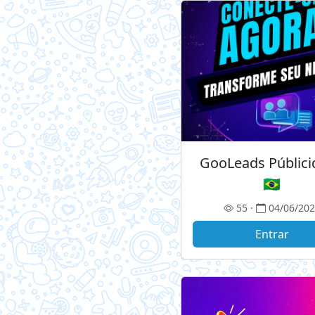
GooLeads Públic
🇧🇷
55 ·
04/06/20
Entrar