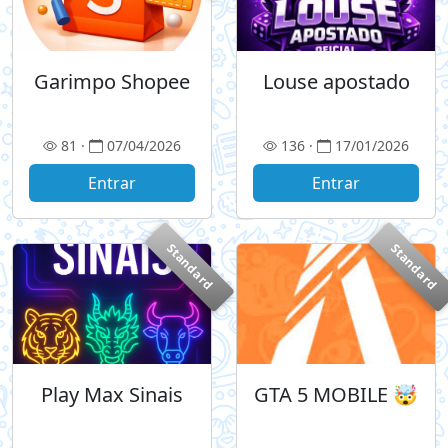
Garimpo Shopee
Louse apostado
81 ·
07/04/2026
136 ·
17/01/2026
Entrar
Entrar
Standard
Standard
Play Max Sinais
GTA 5 MOBILE 🤯