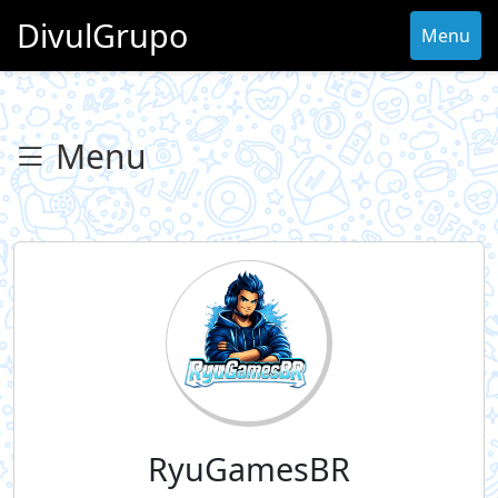
DivulGrupo
Menu
Menu
RyuGamesBR