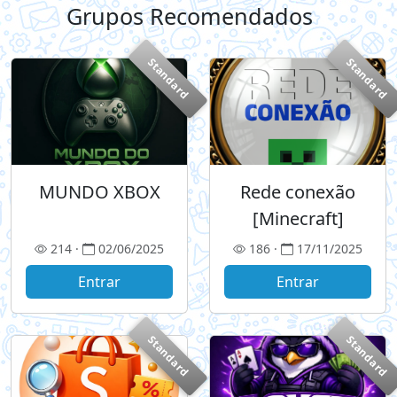
Grupos Recomendados
+
Standard
Standard
MUNDO XBOX
Rede conexão
[Minecraft]
214 ·
02/06/2025
186 ·
17/11/2025
Entrar
Entrar
Standard
Standard