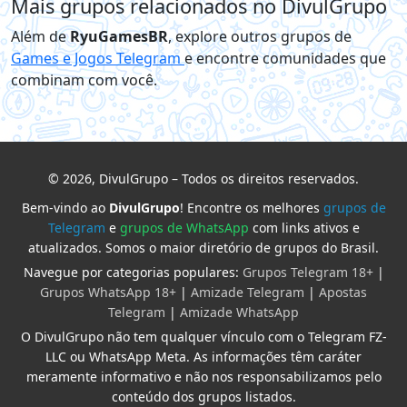
Mais grupos relacionados no DivulGrupo
Além de
RyuGamesBR
, explore outros grupos de
Games e Jogos Telegram
e encontre comunidades que
combinam com você.
© 2026, DivulGrupo – Todos os direitos reservados.
Bem-vindo ao
DivulGrupo
! Encontre os melhores
grupos de
Telegram
e
grupos de WhatsApp
com links ativos e
atualizados. Somos o maior diretório de grupos do Brasil.
Navegue por categorias populares:
Grupos Telegram 18+
|
Grupos WhatsApp 18+
|
Amizade Telegram
|
Apostas
Telegram
|
Amizade WhatsApp
O DivulGrupo não tem qualquer vínculo com o Telegram FZ-
LLC ou WhatsApp Meta. As informações têm caráter
meramente informativo e não nos responsabilizamos pelo
conteúdo dos grupos listados.