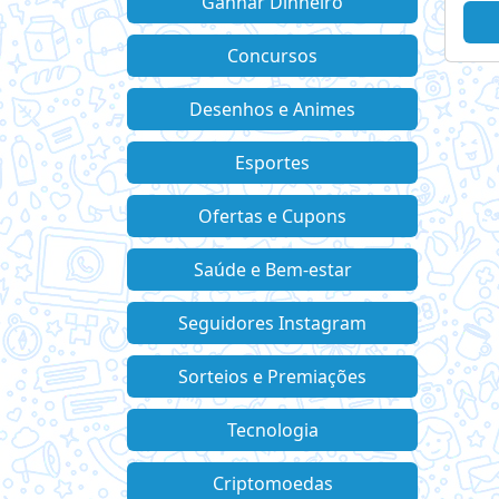
Ganhar Dinheiro
Concursos
Desenhos e Animes
Esportes
Ofertas e Cupons
Saúde e Bem-estar
Seguidores Instagram
Sorteios e Premiações
Tecnologia
Criptomoedas