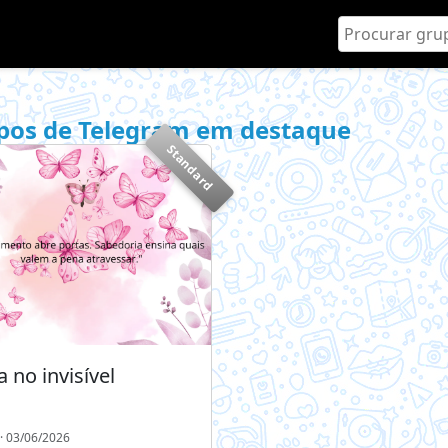
pos de Telegram em destaque
Standard
a no invisível
· 03/06/2026