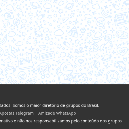
izados. Somos o maior diretório de grupos do Brasil.
Apostas Telegram
|
Amizade WhatsApp
mativo e não nos responsabilizamos pelo conteúdo dos grupos