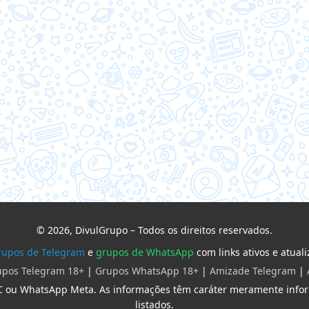
© 2026, DivulGrupo – Todos os direitos reservados.
rupos de Telegram
e
grupos de WhatsApp
com links ativos e atual
upos Telegram 18+
|
Grupos WhatsApp 18+
|
Amizade Telegram
|
C ou WhatsApp Meta. As informações têm caráter meramente infor
listados.