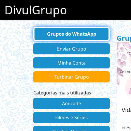
DivulGrupo
Grupos do WhatsApp
Gru
Enviar Grupo
Minha Conta
Turbinar Grupo
Categorias mais utilizadas
Amizade
Vid
Filmes e Séries
25 