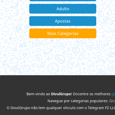
Adulto
Apostas
Mais Categorias
Bem-vindo ao
DivulGrupo
! Encontre os melhores
g
Navegue por categorias populares:
Gr
O DivulGrupo não tem qualquer vínculo com o Telegram FZ-LL